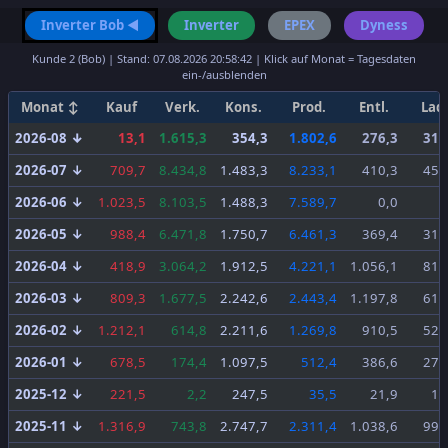
Inverter Bob ◀
Inverter
EPEX
Dyness
Kunde 2 (Bob) | Stand: 07.08.2026 20:58:42 | Klick auf Monat = Tagesdaten
ein-/ausblenden
Monat ↕
Kauf
Verk.
Kons.
Prod.
Entl.
Lad.
2026-08
↓
13,1
1.615,3
354,3
1.802,6
276,3
319
2026-07
↓
709,7
8.434,8
1.483,3
8.233,1
410,3
452
2026-06
↓
1.023,5
8.103,5
1.488,3
7.589,7
0,0
1
2026-05
↓
988,4
6.471,8
1.750,7
6.461,3
369,4
310
2026-04
↓
418,9
3.064,2
1.912,5
4.221,1
1.056,1
819
2026-03
↓
809,3
1.677,5
2.242,6
2.443,4
1.197,8
617
2026-02
↓
1.212,1
614,8
2.211,6
1.269,8
910,5
520
2026-01
↓
678,5
174,4
1.097,5
512,4
386,6
274
2025-12
↓
221,5
2,2
247,5
35,5
21,9
18
2025-11
↓
1.316,9
743,8
2.747,7
2.311,4
1.038,6
999